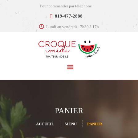
Pour commander par téléphone
819-477-2888
Lundi au vendredi - 7h30 à 17h
ACCUEIL
MENU
SERVICES
COMMANDER
CONTACT
PANIER
ACCUEIL
MENU
PANIER