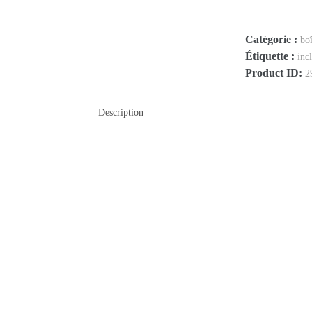
Grec
Catégorie :
bo
Étiquette :
incl
Product ID:
2
Description