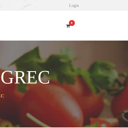
Login
0
 GREC
EC