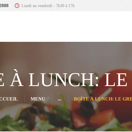
ACCUEIL
2888
Lundi au vendredi - 7h30 à 17h
MENU
SERVICES
COMMANDER
CONTACT
E À LUNCH: LE
CCUEIL
MENU
...
BOÎTE À LUNCH: LE GR