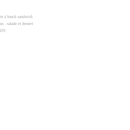
îte à lunch sandwich
us : salade et dessert
929