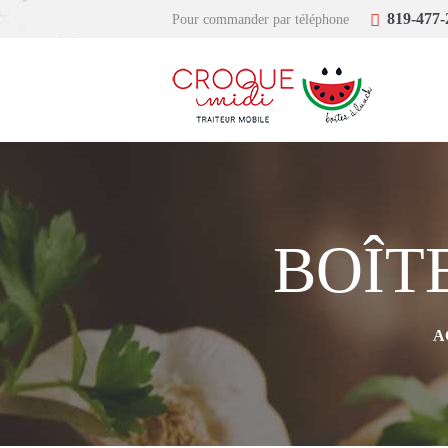
819-477-
Pour commander par téléphone
BOÎT
A